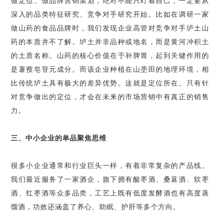
做定位、做品牌营销策划，绝对不能只盯着自己，一定要从
深入的品类特征研究、竞争对手研究开始。比如在调研一家
做山药的食品品牌时，我们发现企业高管对竞争对手垆土山
药的本质并不了解。垆土并非品种或地名，而是黄河冲积土
的土质名称。山药的核心价值在于补脾胃，起到关键作用的
是薯蓣皂苷元成分。而该企业种植在山垄田的地理环境，相
比传统垆土具有极大的差异优势。这就是定位所在。只有针
对竞争做出的定位，才会在未来的市场营销中有真正的销售
力。
三、中小企业的单品聚焦思维
很多小企业通常和行业巨头一样，有着非常复杂的产品线。
我们最近服务了一家酒企，旗下拥有酸枣酒、桑葚酒、软枣
酒、红枣酒等众多品类，工艺上既有低度发酵酒也有高度蒸
馏酒，功效还涵盖了养心、助眠、护肝等多个方向。