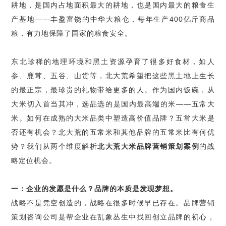
耕地，是国内占地面积最大的耕地，也是国内最大的粮食生
产基地
——
丰盈富饶的中华大粮仓，每年生产
400
亿斤商品
粮，有力地保障了国家的粮食安全。
东北珍稀的地理环境和黑土资源孕育了很多好食材，如人
参、鹿茸、五谷、山货等，北大荒希望把这些黑土地上生长
的最正宗，最珍贵的礼物带给更多的人。作为国内饭碗，从
大米切入首当其冲，选品选的是国内最高端的米
——
五常大
米。如何在成熟的大米品类中塑造高价值品牌？五常大米是
否还有机会？北大荒的五常米和其他品牌的五常米比有何优
势？我们从两个维度解析
北大荒大米品牌营销策划案例
的战
略定位机会。
一：企业的发愿是什么？品牌的本质是发现梦想。
战略不是凭空创造的，战略在很多时候早已存在。品牌营销
策划咨询公司是帮企业在乱象丛生中找回创立品牌的初心，