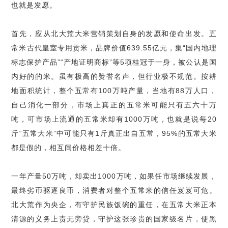
也就是发愿。
首先，应从北大荒大米营销策划自身的发愿和使命出发。五
常米古代皇室专用贡米，品牌价值
639.55
亿元，集
“
国内地理
标志保护产品
”“
产地证明商标
”
等
5
项桂冠于一身，被公认是国
内好的的米。虽有极高的赞誉名声，但行业极不规范。按耕
地面积统计，整个五常有
100
万吨产量，当地有
88
万人口，
自己消化一部分，市场上真正的五常米可能只有五六十万
吨，可市场上流通的五常米却有
1000
万吨，也就是说每
20
斤
“
五常大米
”
中可能只有
1
斤真正出自五常，
95%
的五常大米
都是假的，相互间价格相差十倍。
一年产量
50
万吨，却卖出
1000
万吨，如果任市场继续发展，
最终劣币驱逐良币，消费者对整个五常米的信任岌岌可危。
北大荒作为央企，有守护民族饭碗的重任，在五常大米正本
清源的义务上责无旁贷，守护这张珍贵的国家级名片，使黑