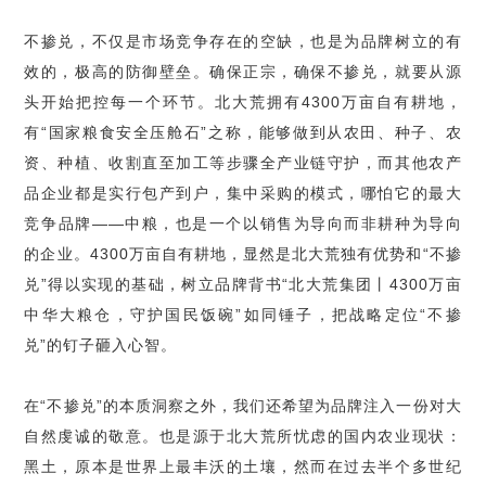
不掺兑，不仅是市场竞争存在的空缺，也是为品牌树立的有
效的，极高的防御壁垒。确保正宗，确保不掺兑，就要从源
头开始把控每一个环节。北大荒拥有
4300
万亩自有耕地，
有
“
国家粮食安全压舱石
”
之称，能够做到从农田、种子、农
资、种植、收割直至加工等步骤全产业链守护，而其他农产
品企业都是实行包产到户，集中采购的模式，哪怕它的最大
竞争品牌
——
中粮，也是一个以销售为导向而非耕种为导向
的企业。
4300
万亩自有耕地，显然是北大荒独有优势和
“
不掺
兑
”
得以实现的基础，树立品牌背书
“
北大荒集团丨
4300
万亩
中华大粮仓，守护国民饭碗
”
如同锤子，把战略定位
“
不掺
兑
”
的钉子砸入心智。
在
“
不掺兑
”
的本质洞察之外，我们还希望为品牌注入一份对大
自然虔诚的敬意。也是源于北大荒所忧虑的国内农业现状：
黑土，原本是世界上最丰沃的土壤，然而在过去半个多世纪