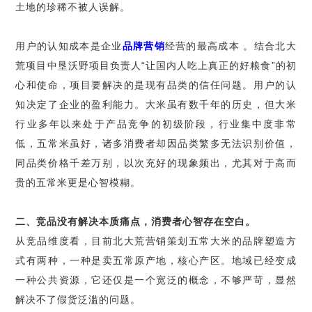
土地的珍稀不被人误解。
用户的认知成本是企业
品牌营销
经营的最高成本
。结合北大
荒项目中垦沃野项目负责人
“
让国内人吃上真正的好粮食
”
的初
心和使命，项目要解决的是现有品类的信任问题。用户的认
知决定了企业的盈利能力。大米虽有数千年的历史，但大米
行业多年以来处于产品竞争的初级阶段，行业集中度非常
低，五常米虽好，诸多消费者却因品类繁多无法识别价值，
同品类价格千差万别，以次充好的现象频出，尤其对于高而
贵的五常米更是心智模糊。
二、竞品没有解决本质痛点，消费者心智存在空白。
从竞品维度看，目前北大荒营销策划五常大米的品牌塑造方
式有两种，一种是卖五常原产地，核心产区。地域已经变成
一种公共资源，它还仅是一个宽泛的概念，不够严苛，显然
解决不了假货泛滥的问题。