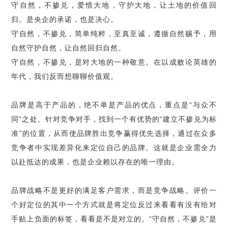
守自然，不掺兑，爱惜大地，守护大地，让土地的价值回
归。是央企的承诺，也是决心。
守自然，不掺兑，简单纯粹，至真至诚，遵循自然赐予，用
自然守护自然，让自然回归自然。
守自然，不掺兑，是对大地的一种敬意。在以成败论英雄的
年代，我们反而想聊聊价值观。
品牌是高于产品的，绝不单是产品的优点，重点是
“
与众不
同
”
之处。针对竞争对手，找到一个有优势的
“
建立不掺兑为标
准
”
的位置，从而使品牌胜出竞争赢得优先选择，通过在众多
竞争者中实现差异化来定位自己的品牌。这就是企业需全力
以赴抵达的成果，也是企业赖以存在的唯一理由。
品牌战略不是更好的满足客户需求，而是竞争战略。评价一
个好定位的其中一个方式就是将定位反过来看看有没有给对
手贴上负面的标签，看看是不是对立的。
“
守自然，不掺兑
”
是