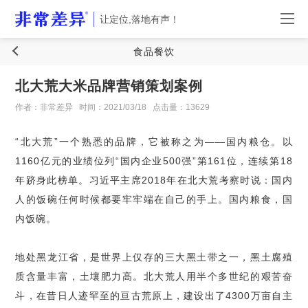
让定位,落地有声！
食品餐饮
北大荒大米品牌营销策划案例
作者：非常差异
时间：2021/03/18
点击量：13629
“
北大荒
”
一个熟悉的品牌，它被称之为
——
国内粮仓。以
1160
亿元的业绩位列
“
国内企业
500
强
”
第
161
位，连续第
18
年跻身此榜单。习近平主席
2018
年在北大荒考察时说：国内
人的饭碗任何时候都要牢牢端在自己的手上。国内粮食，国
内饭碗。
地处黑龙江省，是世界上仅存的三大黑土带之一，黑土腐殖
质含量丰富，土壤肥力高。北大荒人用半个多世纪的艰苦奋
斗，在昔日人迹罕至的亘古荒原上，建设出了
4300
万亩自主