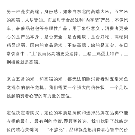
另一种是卖高端，身份感，如来自东北的高端大米。五常米
的高端，人尽皆知。而且对于食品这种
“
内享型
”
产品，不像汽
车、奢侈品包包等夸耀性产品，用于象征意义，消费者更关
心的是产品本身，是否安全，是否健康，是否好吃，高端则
稍显虚弱。国内的食品需求，不缺高端，缺的是真实。在日
常饮食中，
“
土
”
反而比高端更受追捧。土猪土鸡蛋土特产，土
到极致就是高端。
来自五常的米，和高端的米，都无法消除消费者对五常米鱼
龙混杂的信任危机。我们需要一个强大的信任状，一个足以
挑起消费者心智的有力量的定位。
定位决定着购买，定位的本质是洞察和选择品牌在品类中能
占据的最佳、最有利的位置
,
即顾客首选。我们找到了战略定
位的核心关键词
——“
不掺兑
”
，品牌就是把消费者心智中的价