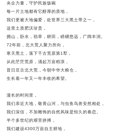
央企力量，守护民族饭碗
每一片土地都有它醇厚的质地，
我们更被大地偏爱，处世界三大黑土带之一，
这里土质肥沃珍贵，
拥山，卧水，劲草，耕田，磅礴悠远，广阔丰润。
72
年前，北大荒人聚力所向，
寒天黑土，落下千古荒原第1犁，
从此茫茫荒原，涌起万亩稻浪，
昔日亘古北大荒，今朝中华大粮仓，
生长着一年又一年丰收的希望。
漫长的时间里，
我们亲近大地，敬畏山河，与虫鱼鸟兽安然相处，
我们深信，不加雕饰的自然风味是恒久的眷恋。
半个多世纪的艰苦拼搏，
我们建设
4300
万亩自主耕地，