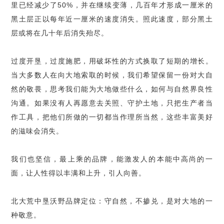
里已经减少了
50%
，并在继续变薄，几百年才形成一厘米的
黑土层正以每年近一厘米的速度消失。照此速度，部分黑土
层或将在几十年后消失殆尽。
过度开垦，过度施肥，用破坏性的方式换取了短期的增长。
当大多数人在向大地索取的时候，我们希望保留一份对大自
然的敬畏，思考我们能为大地做些什么，如何与自然界良性
沟通。如果没有人再愿意去关照、守护土地，只把生产者当
作工具，把他们所做的一切都当作理所当然，这些丰富美好
的滋味会消失。
我们也坚信，最上乘的品牌，能激发人的本能中高尚的一
面，让人性得以丰满和上升，引人向善。
北大荒中垦沃野品牌定位：守自然，不掺兑，是对大地的一
种敬意。