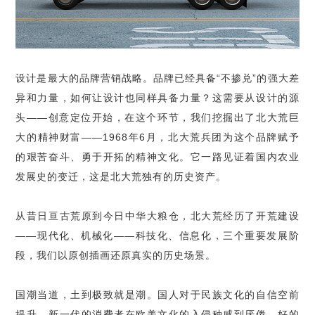
设计是最大的品牌营销战略。品牌已经具备
“
不掺兑
”
的强大差
异和力量，如何让设计也同样具备力量？这需要从设计的源
头
——
创意定位开始，在这个环节，我们挖掘出了北大荒巨
大的精神财富
——1968
年
6
月，北大荒兵团为这个品牌赋予
的艰苦奋斗、勇于开拓的精神文化。它一路见证着国内农业
发展史的变迁，这是北大荒独有的历史资产。
从昔日亘古荒原到今日中华大粮仓，北大荒经历了开荒建设
——
现代化、机械化
——
科技化、信息化，三个重要发展阶
段，我们以原创插画还原真实的历史场景。
国潮当道，土到极致就是潮。国人对于民族文化的自信空前
提升，新一代的消费者在欧美文化的入侵种感到厌倦，好的