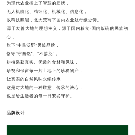
为现代农业插上了智慧的翅膀，
无人机航化、精细化、机械化、信息化，
以科技赋能，北大荒写下国内农业航母级史诗。
源于友善大地的理想主义，源于国内粮食
·
国内饭碗的民族初
心，
旗下
“
中垦沃野
”
民族品牌，
恪守
“
守自然
”
、
“
不掺兑
”
，
耕植采获真实、优质的食材和风味，
珍视和保留每一片土地上的珍稀物产，
让真实的自然风味永续传承，
这是对大地的一种敬意，传承的决心，
也是给生活者的每一日安妥守护。
品牌设计