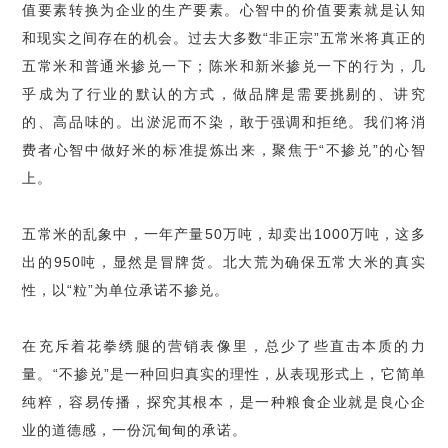
值要素转换为企业的生产要素。心智中的价值要素就是认知
和现实之间存在的机会。过去大多数
“
非正宗
”
五常米将真正的
五常米和普通米掺兑一下；陈米和新米掺兑一下的行为，几
乎成为了行业的默认的方式，做品牌是需要挑剔的、讲究
的、高品味的。出淤泥而不染，敢于强调和拒绝。我们将消
费者心智中做好米的标准提炼出来，聚焦于
“
不掺兑
”
的心智
上。
五常米的乱象中，一年产量
50
万吨，却卖出
1000
万吨，这多
出的
950
吨，显然是冒牌货。北大荒为确保五常大米的真实
性，以
“
粒
”
为单位承诺不掺兑。
在充斥着花拳绣腿的营销表像里，总少了些直击本质的力
量。
“
不掺兑
”
是一种回归真实的理性，从表现形式上，它简单
纯粹，容易传播，探究其根本，是一种粮食企业就是良心企
业的道德感，一份沉甸甸的承诺。