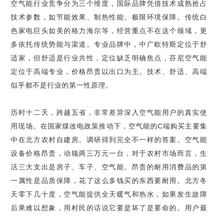
空气能行业竞争分为三个维度，国际品牌凭借技术成熟抢占
技术参数，如节能效果、制热性能、极限环境保障。传统白
色家电巨头如美的格力海尔等，经营重点不在这个领域，更
多依托传统势能与渠道。专业品牌中，中广欧特斯定位于舒
适家，但舒适是行业共性，定位缺乏明确焦点，芬尼空气能
定位于高端专业，价格昂贵以出口为主。技术、舒适、高端
似乎都不是行业的第一性原理。
历时十二天，跨越五省，非常差异深入空气能用户的真实使
用现场。在国家煤改电政策推动下，空气能的C端购买主要集
中在北方农村自建房。调研得到完全不一样的答案。空气能
设备价格昂贵，动辄两三万元一台，对于农村市场而言，生
活三大支出是房子、车子、空气能。昂贵的耐用消费品的第
一属性是品质保障，花了这么多钱买的东西要耐用。北方冬
天零下几十度，空气能提供全天暖气和热水，如果发生故障
后果难以想象，用村民的话说它要是坏了是要命的。用户最